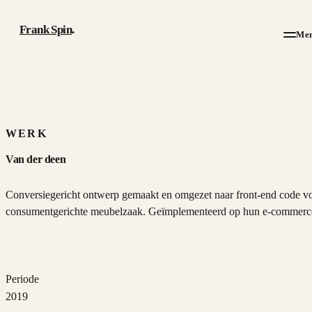
Frank Spin
.
Me
Werk
Artikelen
WERK
Van der deen
Over
Conversiegericht ontwerp gemaakt en omgezet naar front-end code v
CV
consumentgerichte meubelzaak. Geïmplementeerd op hun e-commerc
Contact
Periode
2019