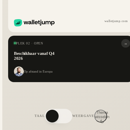
walletjump.com
→
PLEK 02 · OPEN
Beschikbaar vanaf Q4
2026
Op afstand in Europa
Thema
TAAL
WEERGAVE
EN
NL
wisselen