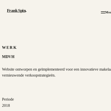
Frank Spin
.
Me
Werk
Artikelen
WERK
MDVH
Over
Website ontworpen en geïmplementeerd voor een innovatieve makela
CV
vernieuwende verkoopstrategieën.
Contact
Periode
2018