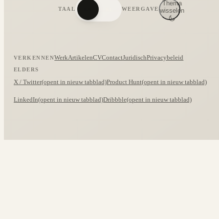
Thema
TAAL
WEERGAVE
EN
NL
wisselen
Werk
Artikelen
CV
Contact
Juridisch
Privacybeleid
VERKENNEN
ELDERS
X / Twitter
(opent in nieuw tabblad)
Product Hunt
(opent in nieuw tabblad)
LinkedIn
(opent in nieuw tabblad)
Dribbble
(opent in nieuw tabblad)