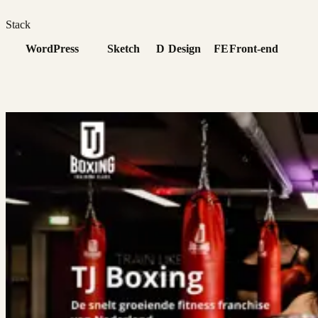
Stack
WordPress
Sketch
D
Design
FE
Front-end