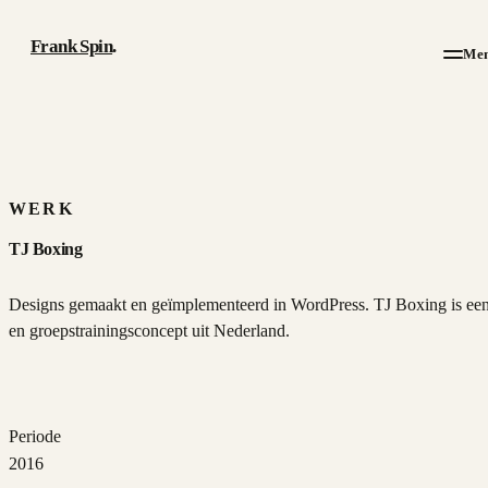
Frank Spin
.
Me
Werk
Artikelen
WERK
TJ Boxing
Over
Designs gemaakt en geïmplementeerd in WordPress. TJ Boxing is ee
CV
en groepstrainingsconcept uit Nederland.
Contact
Periode
2016