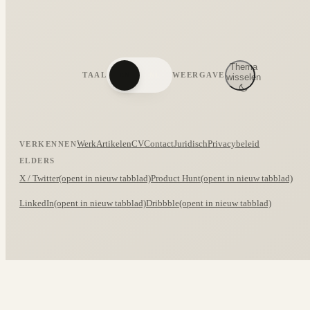
Thema
TAAL
WEERGAVE
EN
NL
wisselen
Werk
Artikelen
CV
Contact
Juridisch
Privacybeleid
VERKENNEN
ELDERS
X / Twitter
(opent in nieuw tabblad)
Product Hunt
(opent in nieuw tabblad)
LinkedIn
(opent in nieuw tabblad)
Dribbble
(opent in nieuw tabblad)