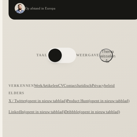
Op afstand in Europa
Thema
TAAL
WEERGAVE
EN
NL
wisselen
Werk
Artikelen
CV
Contact
Juridisch
Privacybeleid
VERKENNEN
ELDERS
X / Twitter
(opent in nieuw tabblad)
Product Hunt
(opent in nieuw tabblad)
LinkedIn
(opent in nieuw tabblad)
Dribbble
(opent in nieuw tabblad)