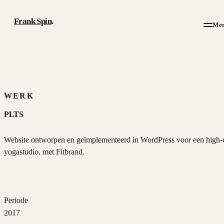
Frank Spin
.
Me
Werk
Artikelen
WERK
PLTS
Over
Website ontworpen en geïmplementeerd in WordPress voor een high-
CV
yogastudio, met Fitbrand.
Contact
Periode
2017