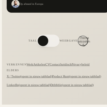
Op afstand in Europa
Thema
TAAL
WEERGAVE
EN
NL
wisselen
Werk
Artikelen
CV
Contact
Juridisch
Privacybeleid
VERKENNEN
ELDERS
X / Twitter
(opent in nieuw tabblad)
Product Hunt
(opent in nieuw tabblad)
LinkedIn
(opent in nieuw tabblad)
Dribbble
(opent in nieuw tabblad)