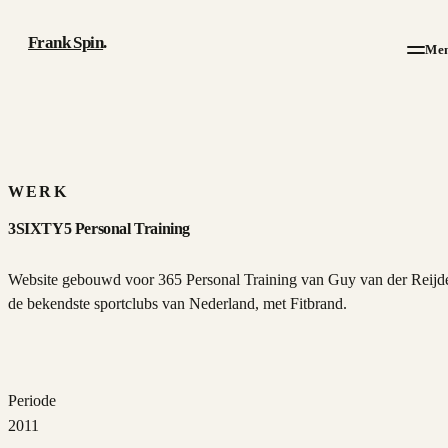
Frank Spin
.
Me
Werk
Artikelen
WERK
3SIXTY5 Personal Training
Over
Website gebouwd voor 365 Personal Training van Guy van der Reijd
CV
de bekendste sportclubs van Nederland, met Fitbrand.
Contact
Periode
2011