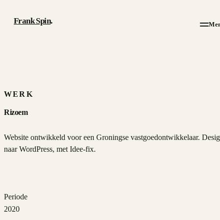
Frank Spin
.
Me
Werk
Artikelen
WERK
Rizoem
Over
Website ontwikkeld voor een Groningse vastgoedontwikkelaar. Desi
CV
naar WordPress, met Idee-fix.
Contact
Periode
2020