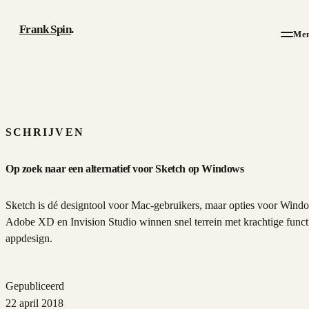
Frank Spin
.
Me
Werk
Artikelen
SCHRIJVEN
Over
Op zoek naar een alternatief voor Sketch op Windows
CV
Sketch is dé designtool voor Mac-gebruikers, maar opties voor Wind
Adobe XD en Invision Studio winnen snel terrein met krachtige funct
Contact
appdesign.
Gepubliceerd
22 april 2018