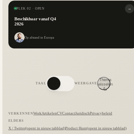
→
PLEK 02 · OPEN
Beschikbaar vanaf Q4
2026
Op afstand in Europa
Thema
TAAL
WEERGAVE
EN
NL
wisselen
Werk
Artikelen
CV
Contact
Juridisch
Privacybeleid
VERKENNEN
ELDERS
X / Twitter
(opent in nieuw tabblad)
Product Hunt
(opent in nieuw tabblad)