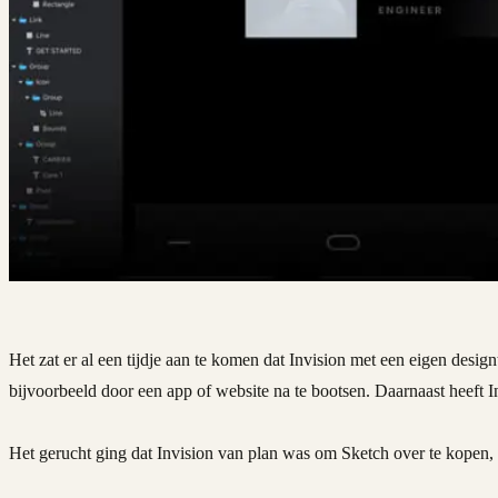
Het zat er al een tijdje aan te komen dat Invision met een eigen des
bijvoorbeeld door een app of website na te bootsen. Daarnaast heeft 
Het gerucht ging dat Invision van plan was om Sketch over te kopen, m